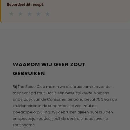
Beoordeel dit recept:
★
★
★
★
★
WAAROM WIJ GEEN ZOUT
GEBRUIKEN
Bij The Spice Club maken we alle kruidenmixen zonder
toegevoegd zout. Dat is een bewuste keuze. Volgens
onderzoek van de Consumentenbond bevat 75% van de
kruidenmixen in de supermarkt te veel zout als
goedkope opvulling. Wij gebruiken alleen pure kruiden
en specerijen, zodat jij zelf de controle houdt over je
zoutinname.