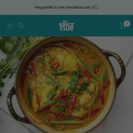
Gehen
Hergestellt in den Niederlanden 🇳🇱
Sie
zum
Artikel
The
0
Navigation
Spice
Club