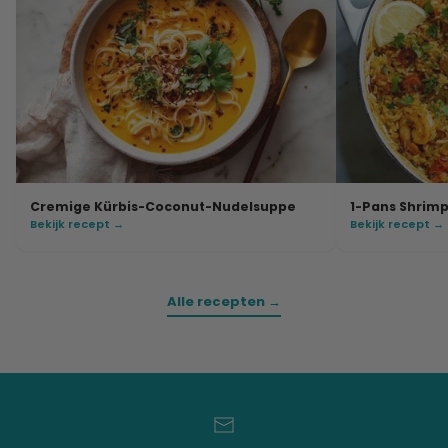
Cremige Kürbis-Coconut-Nudelsuppe
1-Pans Shrimp
Bekijk recept →
Bekijk recept →
Alle recepten →