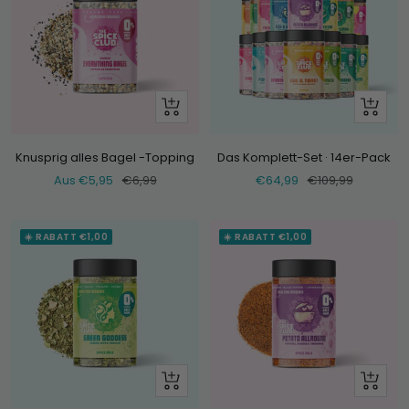
Schau
+
dir
Hinzufü
an
Knusprig alles Bagel -Topping
Das Komplett-Set · 14er-Pack
Verkaufspreis
Normaler
Verkaufspreis
Normaler
Aus €5,95
€6,99
€64,99
€109,99
Preis
Preis
☀️ RABATT €1,00
☀️ RABATT €1,00
Schau
Schau
dir
dir