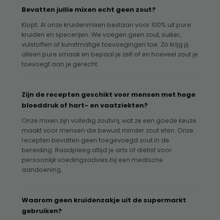
Bevatten jullie mixen echt geen zout?
Klopt. Al onze kruidenmixen bestaan voor 100% uit pure
kruiden en specerijen. We voegen geen zout, suiker,
vulstoffen of kunstmatige toevoegingen toe. Zo krijg jij
alleen pure smaak en bepaal je zelf of en hoeveel zout je
toevoegt aan je gerecht.
Zijn de recepten geschikt voor mensen met hoge
bloeddruk of hart- en vaatziekten?
Onze mixen zijn volledig zoutvrij, wat ze een goede keuze
maakt voor mensen die bewust minder zout eten. Onze
recepten bevatten geen toegevoegd zout in de
bereiding. Raadpleeg altijd je arts of diëtist voor
persoonlijk voedingsadvies bij een medische
aandoening.
Waarom geen kruidenzakje uit de supermarkt
gebruiken?