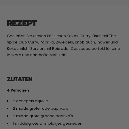
REZEPT
Genießen Sie diesen köstlichen Kokos-Curry-Fisch mit The
Spice Club Curry, Paprika, Zwiebeln, Knoblauch, Ingwer und
Kokosmilch. Serviert mit Reis oder Couscous, perfekt für eine
leckere und nahrhafte Mahlzeit!
ZUTATEN
4 Personen
2 eetlepels olijfolie
2 middelgrote rode paprika's
2 middelgrote groene paprika's
1 middelgrote ui, in plakjes gesneden