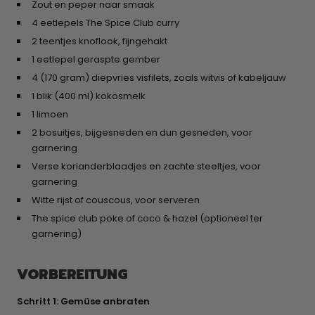
Zout en peper naar smaak
4 eetlepels The Spice Club curry
2 teentjes knoflook, fijngehakt
1 eetlepel geraspte gember
4 (170 gram) diepvries visfilets, zoals witvis of kabeljauw
1 blik (400 ml) kokosmelk
1 limoen
2 bosuitjes, bijgesneden en dun gesneden, voor
garnering
Verse korianderblaadjes en zachte steeltjes, voor
garnering
Witte rijst of couscous, voor serveren
The spice club poke of coco & hazel (optioneel ter
garnering)
VORBEREITUNG
Schritt 1: Gemüse anbraten