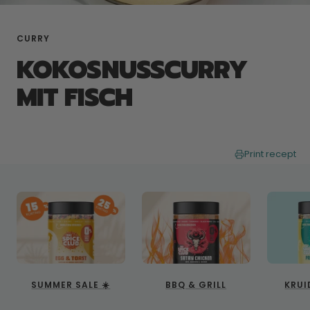
CURRY
KOKOSNUSSCURRY
MIT FISCH
Print recept
SUMMER SALE ☀️
BBQ & GRILL
KRUI