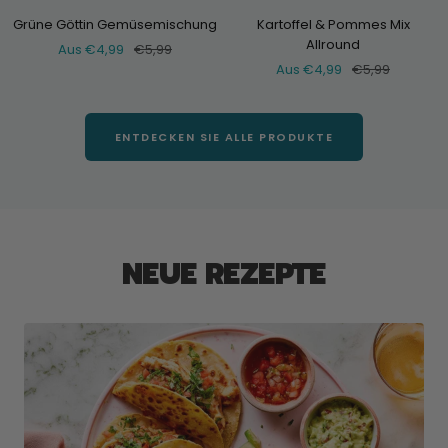
an
an
Grüne Göttin Gemüsemischung
Kartoffel & Pommes Mix
Allround
Verkaufspreis
Normaler
Aus €4,99
€5,99
Verkaufspreis
Normaler
Aus €4,99
€5,99
Preis
Preis
ENTDECKEN SIE ALLE PRODUKTE
NEUE REZEPTE