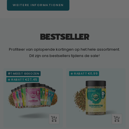
WEITERE INFORMATIONEN
BESTSELLER
Profiteer van oplopende kortingen op het hele assortiment.
Dit zijn ons bestsellers tijdens de sale!
#1 MEEST GEKOZEN
☀️ RABATT €0,99
☀️ RABATT €27,45
+
Schau
Hinzufügen
dir