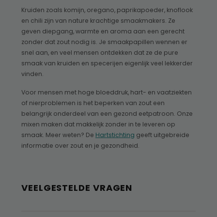
Kruiden zoals komijn, oregano, paprikapoeder, knoflook
en chili zijn van nature krachtige smaakmakers. Ze
geven diepgang, warmte en aroma aan een gerecht
zonder dat zout nodig is. Je smaakpapillen wennen er
snel aan, en veel mensen ontdekken dat ze de pure
smaak van kruiden en specerijen eigenlijk veel lekkerder
vinden.
Voor mensen met hoge bloeddruk, hart- en vaatziekten
of nierproblemen is het beperken van zout een
belangrijk onderdeel van een gezond eetpatroon. Onze
mixen maken dat makkelijk zonder in te leveren op
smaak. Meer weten? De
Hartstichting
geeft uitgebreide
informatie over zout en je gezondheid.
VEELGESTELDE VRAGEN