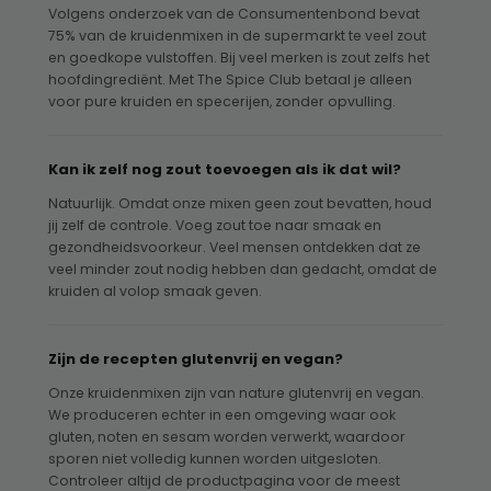
Volgens onderzoek van de Consumentenbond bevat
75% van de kruidenmixen in de supermarkt te veel zout
en goedkope vulstoffen. Bij veel merken is zout zelfs het
hoofdingrediënt. Met The Spice Club betaal je alleen
voor pure kruiden en specerijen, zonder opvulling.
Kan ik zelf nog zout toevoegen als ik dat wil?
Natuurlijk. Omdat onze mixen geen zout bevatten, houd
jij zelf de controle. Voeg zout toe naar smaak en
gezondheidsvoorkeur. Veel mensen ontdekken dat ze
veel minder zout nodig hebben dan gedacht, omdat de
kruiden al volop smaak geven.
Zijn de recepten glutenvrij en vegan?
Onze kruidenmixen zijn van nature glutenvrij en vegan.
We produceren echter in een omgeving waar ook
gluten, noten en sesam worden verwerkt, waardoor
sporen niet volledig kunnen worden uitgesloten.
Controleer altijd de productpagina voor de meest