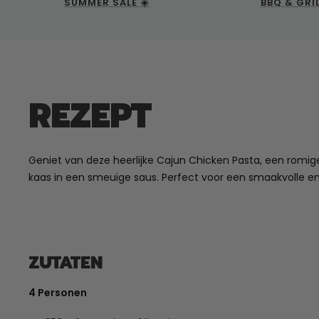
SUMMER SALE ☀️
BBQ & GRI
REZEPT
Geniet van deze heerlijke Cajun Chicken Pasta, een romig
kaas in een smeuïge saus. Perfect voor een smaakvolle en 
ZUTATEN
4 Personen