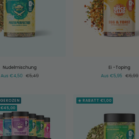
Nudelmischung
Ei -Toping
Verkaufspreis
Normaler
Verkaufspreis
Norma
Aus €4,50
€5,49
Aus €5,95
€6,99
Preis
Preis
 GEKOZEN
☀️ RABATT €1,00
 €45,00