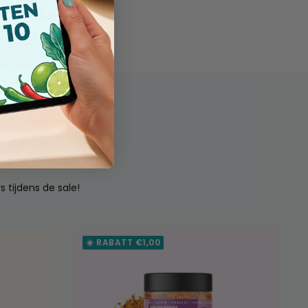
s tijdens de sale!
☀️ RABATT €1,00