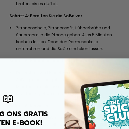
braten, bis es duftet.
Schritt 4: Bereiten Sie die Soße vor
Zitronenschale, Zitronensaft, Hühnerbrühe und
Sauerrahm in die Pfanne geben. Alles 5 Minuten
köcheln lassen. Dann den Parmesankäse
unterrühren und die Soße eindicken lassen.
Schritt 5: Hühnchen und Nudeln hinzufügen
Das gebratene Hähnchen und die Tomaten zur
Soße geben und gut umrühren. Weitere 2-3
Minuten köcheln lassen. Die gekochten Nudeln in
die Pfanne geben und alles vermischen.
📖
Schritt 6: Servieren
 ONS GRATIS
Servieren Sie die Cajun Chicken Pasta warm,
EN E-BOOK!
garniert mit zusätzlichem Parmesan und etwas