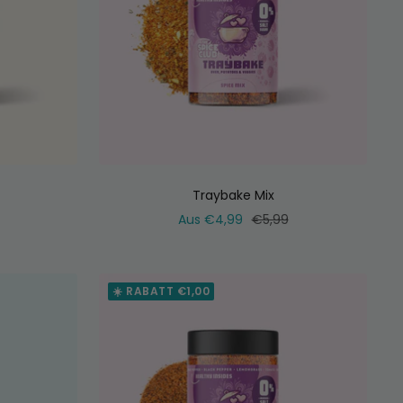
Traybake Mix
ler
Verkaufspreis
Normaler
Aus €4,99
€5,99
Preis
☀️ RABATT €1,00