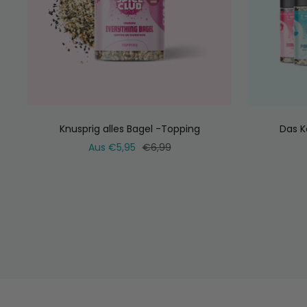
Knusprig alles Bagel -Topping
Das K
Verkaufspreis
Normaler
Aus €5,95
€6,99
Preis