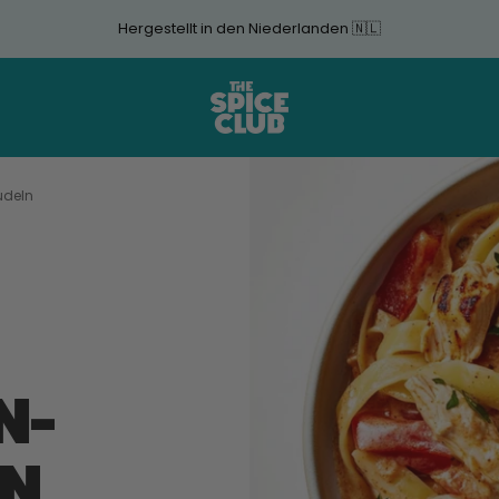
Hergestellt in den Niederlanden 🇳🇱
The
Spice
Club
udeln
N-
N