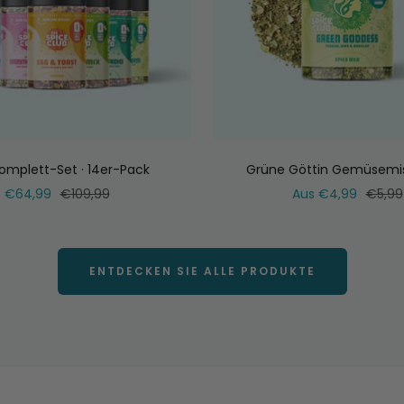
omplett-Set · 14er-Pack
Grüne Göttin Gemüsemi
Verkaufspreis
Normaler
Verkaufspreis
Norma
€64,99
€109,99
Aus €4,99
€5,99
Preis
Preis
ENTDECKEN SIE ALLE PRODUKTE