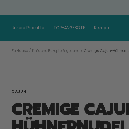
Gehen
Sie
zum
Artikel
Unsere Produkte
TOP-ANGEBOTE
Rezepte
Zu Hause
Einfache Rezepte & gesund
Cremige Cajun-Hühnern
CAJUN
CREMIGE CAJU
HÜHNERNUDEL