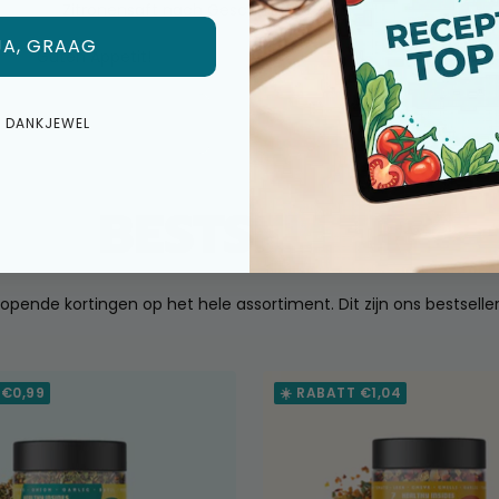
Zitronensaft nach Geschmack.
JA, GRAAG
Guten Appetit!
E DANKJEWEL
BESTSELLER
opende kortingen op het hele assortiment. Dit zijn ons bestseller
 €0,99
☀️ RABATT €1,04