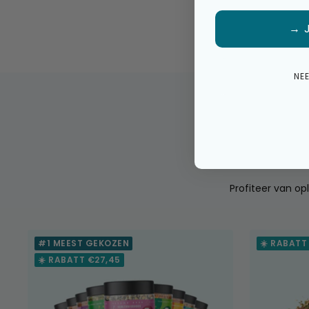
→ 
NE
Profiteer van opl
#1 MEEST GEKOZEN
☀️ RABATT
☀️ RABATT €27,45