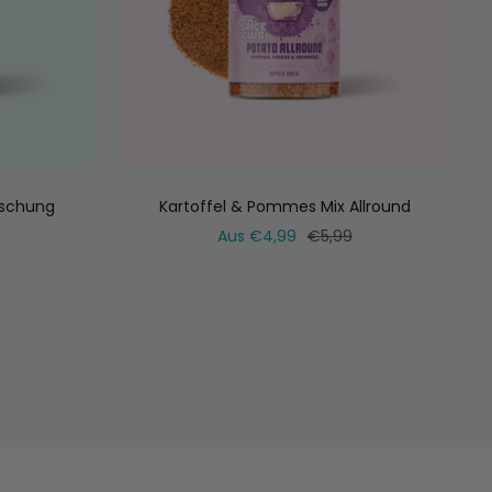
schung
Kartoffel & Pommes Mix Allround
ler
Verkaufspreis
Normaler
Aus €4,99
€5,99
Preis