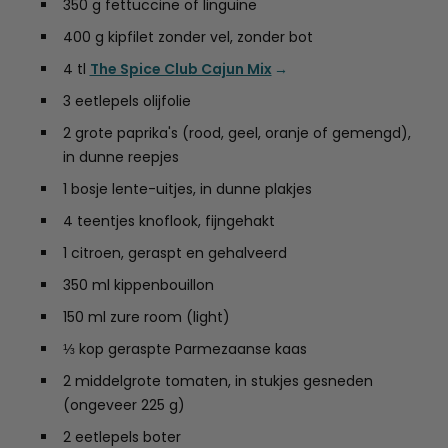
350 g fettuccine of linguine
400 g kipfilet zonder vel, zonder bot
4 tl
The Spice Club Cajun Mix
3 eetlepels olijfolie
2 grote paprika's (rood, geel, oranje of gemengd),
in dunne reepjes
1 bosje lente-uitjes, in dunne plakjes
4 teentjes knoflook, fijngehakt
1 citroen, geraspt en gehalveerd
350 ml kippenbouillon
150 ml zure room (light)
⅓ kop geraspte Parmezaanse kaas
2 middelgrote tomaten, in stukjes gesneden
(ongeveer 225 g)
2 eetlepels boter