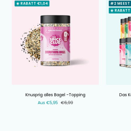
☀️ RABATT €1,04
#2 MEEST
☀️ RABATT
Knusprig alles Bagel -Topping
Das K
Verkaufspreis
Normaler
Aus €5,95
€6,99
Preis