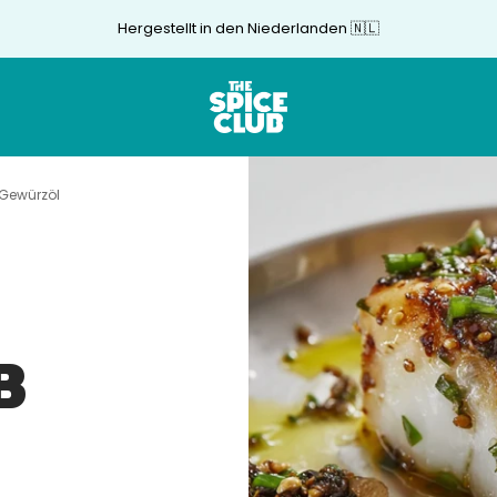
Hergestellt in den Niederlanden 🇳🇱
The
Spice
Club
 Gewürzöl
B