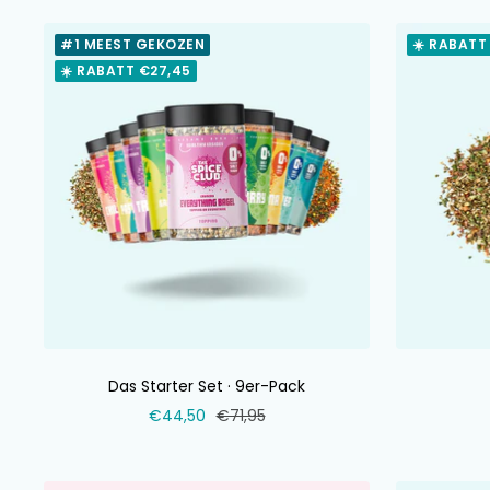
#1 MEEST GEKOZEN
☀️ RABATT
☀️ RABATT €27,45
Das Starter Set · 9er-Pack
Verkaufspreis
Normaler
€44,50
€71,95
Preis