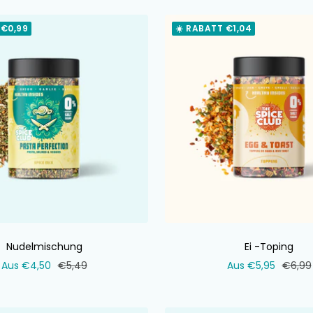
 €0,99
☀️ RABATT €1,04
Nudelmischung
Ei -Toping
Verkaufspreis
Normaler
Verkaufspreis
Norma
Aus €4,50
€5,49
Aus €5,95
€6,99
Preis
Preis