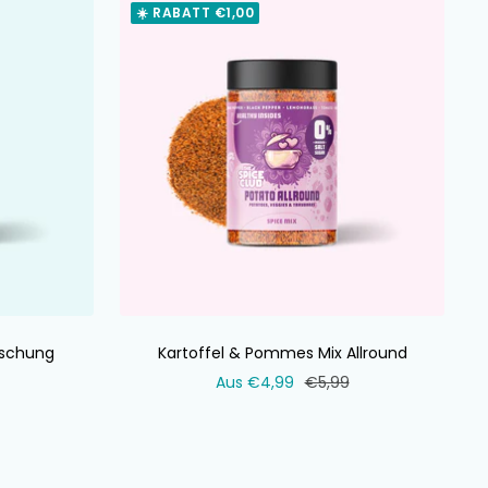
☀️ RABATT €1,00
schung
Kartoffel & Pommes Mix Allround
ler
Verkaufspreis
Normaler
Aus €4,99
€5,99
Preis