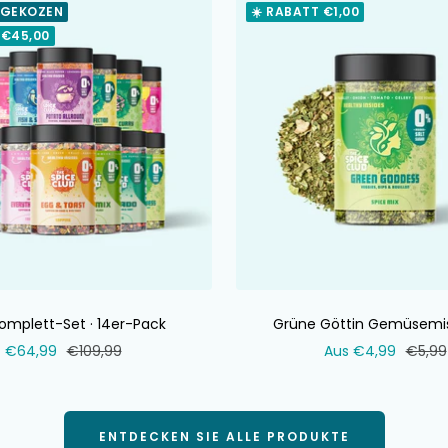
 GEKOZEN
☀️ RABATT €1,00
 €45,00
omplett-Set · 14er-Pack
Grüne Göttin Gemüsemi
Verkaufspreis
Normaler
Verkaufspreis
Norma
€64,99
€109,99
Aus €4,99
€5,99
Preis
Preis
ENTDECKEN SIE ALLE PRODUKTE