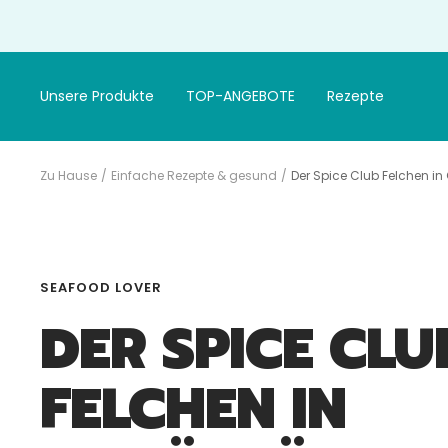
Gehen
Sie
zum
Artikel
Unsere Produkte
TOP-ANGEBOTE
Rezepte
Zu Hause
Einfache Rezepte & gesund
Der Spice Club Felchen in
SEAFOOD LOVER
DER SPICE CLU
FELCHEN IN