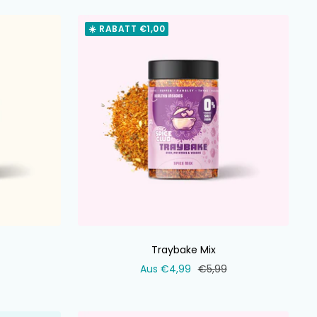
☀️ RABATT €1,00
Traybake Mix
ler
Verkaufspreis
Normaler
Aus €4,99
€5,99
Preis