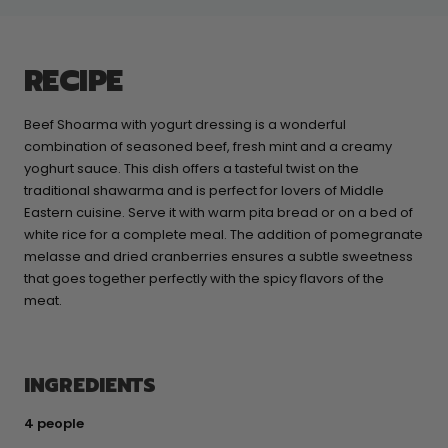
RECIPE
Beef Shoarma with yogurt dressing is a wonderful
combination of seasoned beef, fresh mint and a creamy
yoghurt sauce. This dish offers a tasteful twist on the
traditional shawarma and is perfect for lovers of Middle
Eastern cuisine. Serve it with warm pita bread or on a bed of
white rice for a complete meal. The addition of pomegranate
melasse and dried cranberries ensures a subtle sweetness
that goes together perfectly with the spicy flavors of the
meat.
INGREDIENTS
4 people