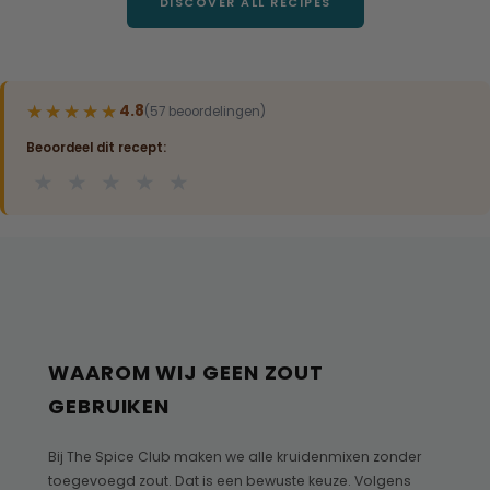
DISCOVER ALL RECIPES
★★★★★
★★★★★
4.8
(57 beoordelingen)
Beoordeel dit recept:
★
★
★
★
★
WAAROM WIJ GEEN ZOUT
GEBRUIKEN
Bij The Spice Club maken we alle kruidenmixen zonder
toegevoegd zout. Dat is een bewuste keuze. Volgens