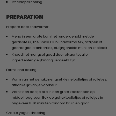
1 theelepel honing
PREPARATION
Prepare beef shawarma:
Meng in een grote kom het rundergehakt met de
geraspte ui, The Spice Club Shawarma Mix, rozijnen of
gedroogde cranberries, ei, fijngehakte munt en knoflook.​
Kneed het mengsel goed door elkaar tot alle
ingrediënten gelijkmatig verdeeld zijn.​
Forms and baking:
Vorm van het gehaktmengsel kleine balletjes of rolletjes,
afhankelijk van je voorkeur.​
Verhit een beetje olie in een grote koekenpan op
middelhoog vuur. Bak de gehaktballetjes of rolletjes in
ongeveer 8-10 minuten rondom bruin en gaar.​
Create yogurt dressing: