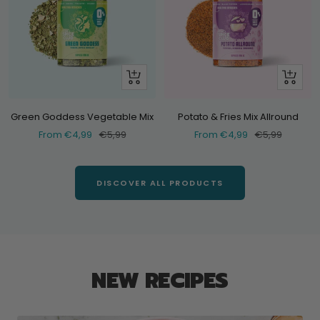
Look
Look
at
at
Green Goddess Vegetable Mix
Potato & Fries Mix Allround
Selling
Normal
Selling
Normal
From €4,99
€5,99
From €4,99
€5,99
price
price
price
price
DISCOVER ALL PRODUCTS
NEW RECIPES