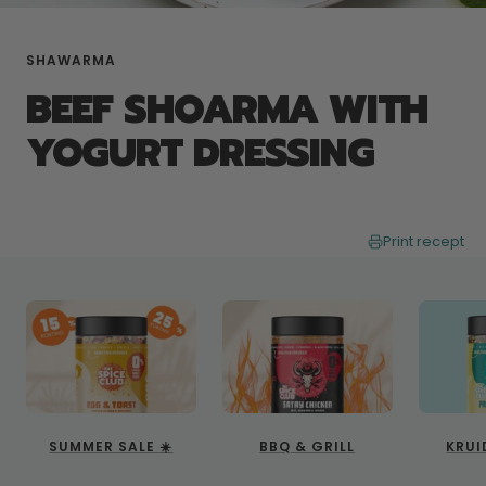
SHAWARMA
BEEF SHOARMA WITH
YOGURT DRESSING
Print recept
SUMMER SALE ☀️
BBQ & GRILL
KRUI