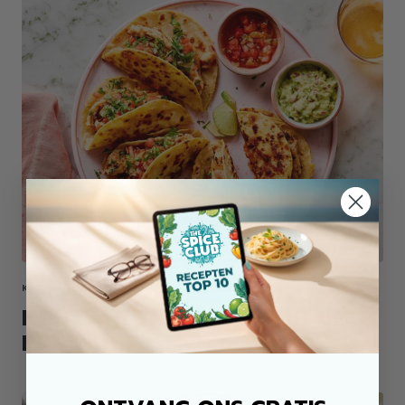
KIP ALLROUND MIX
KROKANTE KIP TACO'S UIT DE
PAN