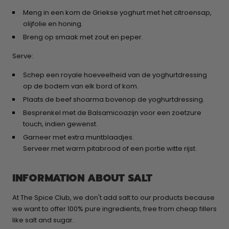
Meng in een kom de Griekse yoghurt met het citroensap,
olijfolie en honing.​
Breng op smaak met zout en peper.​
Serve:
Schep een royale hoeveelheid van de yoghurtdressing
op de bodem van elk bord of kom.​
Plaats de beef shoarma bovenop de yoghurtdressing.
Besprenkel met de Balsamicoazijn voor een zoetzure
touch, indien gewenst.​
Garneer met extra muntblaadjes.​
Serveer met warm pitabrood of een portie witte rijst.​
INFORMATION ABOUT SALT
At The Spice Club, we don't add salt to our products because
we want to offer 100% pure ingredients, free from cheap fillers
like salt and sugar.