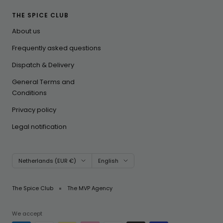
THE SPICE CLUB
About us
Frequently asked questions
Dispatch & Delivery
General Terms and
Conditions
Privacy policy
Legal notification
Country/region
Language
Netherlands (EUR €)
English
The Spice Club
The MVP Agency
We accept