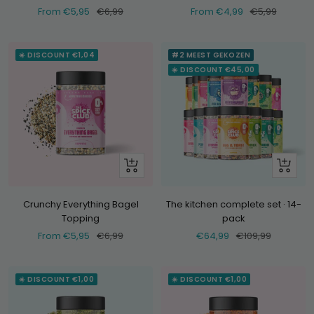
Selling
Normal
Selling
Normal
From €5,95
€6,99
From €4,99
€5,99
price
price
price
price
☀️ DISCOUNT €1,04
#2 MEEST GEKOZEN
☀️ DISCOUNT €45,00
Look
+
at
Add
Crunchy Everything Bagel
The kitchen complete set · 14-
Topping
pack
Selling
Normal
Selling
Normal
From €5,95
€6,99
€64,99
€109,99
price
price
price
price
☀️ DISCOUNT €1,00
☀️ DISCOUNT €1,00