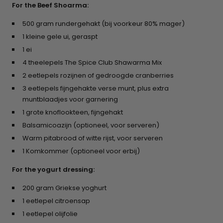
For the Beef Shoarma:
500 gram rundergehakt (bij voorkeur 80% mager)​
1 kleine gele ui, geraspt​
1 ei
4 theelepels The Spice Club Shawarma Mix​
2 eetlepels rozijnen of gedroogde cranberries​
3 eetlepels fijngehakte verse munt, plus extra
muntblaadjes voor garnering​
1 grote knoflookteen, fijngehakt​
Balsamicoazijn (optioneel, voor serveren)​
Warm pitabrood of witte rijst, voor serveren
1 Komkommer (optioneel voor erbij)
For the yogurt dressing:
200 gram Griekse yoghurt​
1 eetlepel citroensap​
1 eetlepel olijfolie