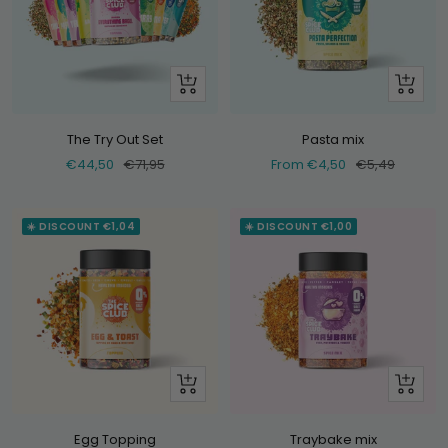
+
Look
Add
at
The Try Out Set
Pasta mix
Selling
Normal
Selling
Normal
€44,50
€71,95
From €4,50
€5,49
price
price
price
price
☀️ DISCOUNT €1,04
☀️ DISCOUNT €1,00
Look
Look
at
at
Egg Topping
Traybake mix