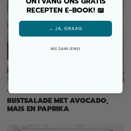
ONTVANG ONS GRATIS
RECEPTEN E-BOOK! 📖
→ JA, GRAAG
NEE DANKJEWEL
SALADE TOPPING
RIJSTSALADE MET AVOCADO,
MAIS EN PAPRIKA