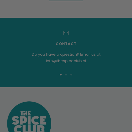
CONTACT
Do you have a question? Email us at
info@thespiceclub.nl
Go
Go
Go
to
to
to
slide
slide
slide
1
2
3