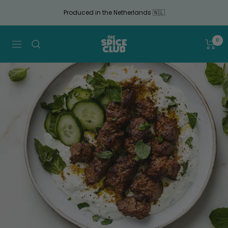
Continue
Produced in the Netherlands 🇳🇱
to
article
The
0
Navigation
Spice
Club