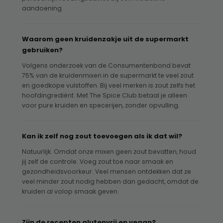
aandoening.
Waarom geen kruidenzakje uit de supermarkt
gebruiken?
Volgens onderzoek van de Consumentenbond bevat
75% van de kruidenmixen in de supermarkt te veel zout
en goedkope vulstoffen. Bij veel merken is zout zelfs het
hoofdingrediënt. Met The Spice Club betaal je alleen
voor pure kruiden en specerijen, zonder opvulling.
Kan ik zelf nog zout toevoegen als ik dat wil?
Natuurlijk. Omdat onze mixen geen zout bevatten, houd
jij zelf de controle. Voeg zout toe naar smaak en
gezondheidsvoorkeur. Veel mensen ontdekken dat ze
veel minder zout nodig hebben dan gedacht, omdat de
kruiden al volop smaak geven.
Zijn de recepten glutenvrij en vegan?