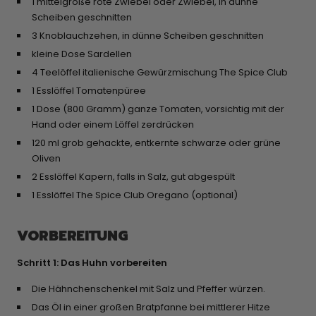
1 mittelgroße rote Zwiebel oder Zwiebel, in dünne
Scheiben geschnitten
3 Knoblauchzehen, in dünne Scheiben geschnitten
kleine Dose Sardellen
4 Teelöffel italienische Gewürzmischung The Spice Club
1 Esslöffel Tomatenpüree
1 Dose (800 Gramm) ganze Tomaten, vorsichtig mit der
Hand oder einem Löffel zerdrücken
120 ml grob gehackte, entkernte schwarze oder grüne
Oliven
2 Esslöffel Kapern, falls in Salz, gut abgespült
1 Esslöffel The Spice Club Oregano (optional)
VORBEREITUNG
Schritt 1: Das Huhn vorbereiten
Die Hähnchenschenkel mit Salz und Pfeffer würzen.
Das Öl in einer großen Bratpfanne bei mittlerer Hitze