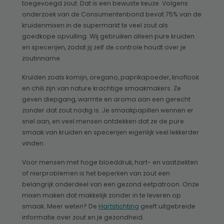
toegevoegd zout. Dat is een bewuste keuze. Volgens
onderzoek van de Consumentenbond bevat 75% van de
kruidenmixen in de supermarkt te veel zout als
goedkope opvulling. Wij gebruiken alleen pure kruiden
en specerijen, zodat jij zelf de controle houdt over je
zoutinname.
Kruiden zoals komijn, oregano, paprikapoeder, knoflook
en chili zijn van nature krachtige smaakmakers. Ze
geven diepgang, warmte en aroma aan een gerecht
zonder dat zout nodig is. Je smaakpapillen wennen er
snel aan, en veel mensen ontdekken dat ze de pure
smaak van kruiden en specerijen eigenlijk veel lekkerder
vinden.
Voor mensen met hoge bloeddruk, hart- en vaatziekten
of nierproblemen is het beperken van zout een
belangrijk onderdeel van een gezond eetpatroon. Onze
mixen maken dat makkelijk zonder in te leveren op
smaak. Meer weten? De
Hartstichting
geeft uitgebreide
informatie over zout en je gezondheid.