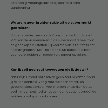
persoonlijk voedingsadvies bij een medische
aandoening.
Waarom geen kruidenzakje uit de supermarkt
gebruiken?
Volgens onderzoek van de Consumentenbond bevat
75% van de kruidenmixen in de supermarkt te veel zout
en goedkope vulstoffen. Bij veel merken is zout zelfs het
hoofdingrediënt. Met The Spice Club betaal je alleen
voor pure kruiden en specerijen, zonder opvulling.
Kan ik zelf nog zout toevoegen als ik dat wil?
Natuurlijk. Omdat onze mixen geen zout bevatten, houd
jij zelf de controle. Voeg zout toe naar smaak en
gezondheidsvoorkeur. Veel mensen ontdekken dat ze
veel minder zout nodig hebben dan gedacht, omdat de
kruiden al volop smaak geven.