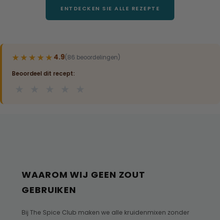
ENTDECKEN SIE ALLE REZEPTE
★★★★★
★★★★★
4.9
(86 beoordelingen)
Beoordeel dit recept:
★
★
★
★
★
WAAROM WIJ GEEN ZOUT
GEBRUIKEN
Bij The Spice Club maken we alle kruidenmixen zonder