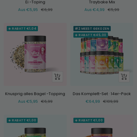
Ei -Toping
Traybake Mix
Verkaufspreis
Normaler
Verkaufspreis
Normaler
Aus €5,95
€6,99
Aus €4,99
€5,99
Preis
Preis
☀️ RABATT €1,04
#2 MEEST GEKOZEN
☀️ RABATT €45,00
Schau
+
dir
Hinzufü
an
Knusprig alles Bagel -Topping
Das Komplett-Set · 14er-Pack
Verkaufspreis
Normaler
Verkaufspreis
Normaler
Aus €5,95
€6,99
€64,99
€109,99
Preis
Preis
☀️ RABATT €1,00
☀️ RABATT €1,00