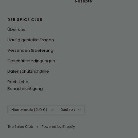
Rezepte
DER SPICE CLUB
Über uns
Häufig gestellte Fragen
Versenden & Lieferung
Geschäftsbedingungen
Datenschutzrichtlinie
Rechtliche
Benachrichtigung
Land/Region
Sprache
Niederlande (EUR €)
Deutsch
The Spice Club
Powered by Shopify