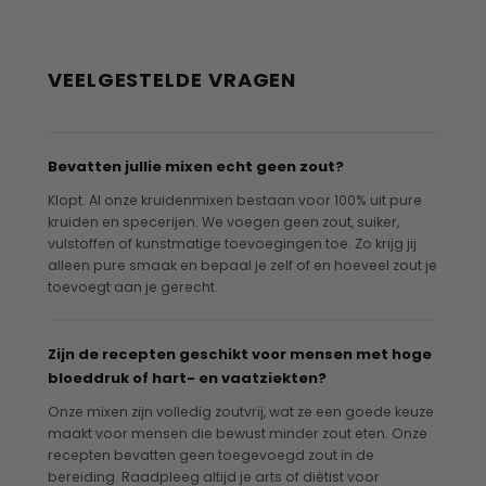
VEELGESTELDE VRAGEN
Bevatten jullie mixen echt geen zout?
Klopt. Al onze kruidenmixen bestaan voor 100% uit pure
kruiden en specerijen. We voegen geen zout, suiker,
vulstoffen of kunstmatige toevoegingen toe. Zo krijg jij
alleen pure smaak en bepaal je zelf of en hoeveel zout je
toevoegt aan je gerecht.
Zijn de recepten geschikt voor mensen met hoge
bloeddruk of hart- en vaatziekten?
Onze mixen zijn volledig zoutvrij, wat ze een goede keuze
maakt voor mensen die bewust minder zout eten. Onze
recepten bevatten geen toegevoegd zout in de
bereiding. Raadpleeg altijd je arts of diëtist voor