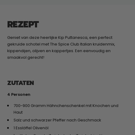
REZEPT
Geniet van deze heerlijke Kip Puttanesca, een perfect
gekruide schotel met The Spice Club Italian kruidenmix,
kippendijen, olijven en kappertjes. Een eenvoudig en
smaakvol gerecht!
ZUTATEN
4 Personen
700-900 Gramm Hähnchenschenkel mit Knochen und
Haut
Salz und schwarzer Pfeffer nach Geschmack
1 Esslöffel Olivenöl