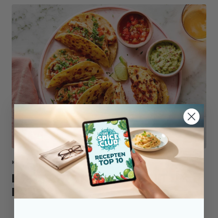
KIP ALLROUND MIX
KROKANTE KIP TACO'S UIT DE
PAN