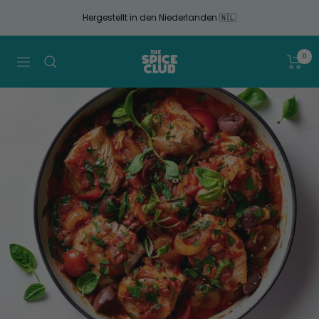
Gehen
Hergestellt in den Niederlanden 🇳🇱
Sie
zum
Artikel
The
0
Navigation
Spice
Club