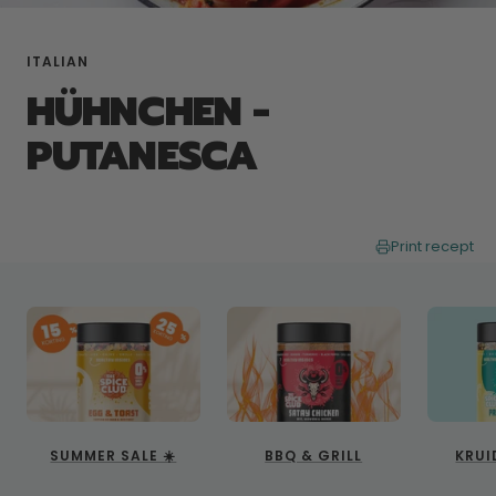
ITALIAN
HÜHNCHEN -
PUTANESCA
Print recept
SUMMER SALE ☀️
BBQ & GRILL
KRUI