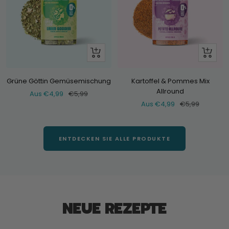
Schau
Schau
dir
dir
an
an
Grüne Göttin Gemüsemischung
Kartoffel & Pommes Mix
Allround
Verkaufspreis
Normaler
Aus €4,99
€5,99
Verkaufspreis
Normaler
Aus €4,99
€5,99
Preis
Preis
ENTDECKEN SIE ALLE PRODUKTE
NEUE REZEPTE