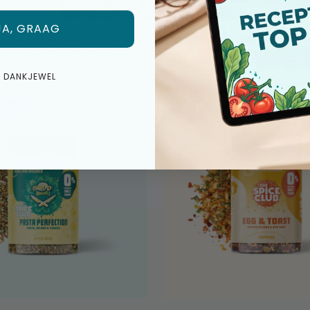
BESTSELLER
JA, GRAAG
opende kortingen op het hele assortiment. Dit zijn ons bestseller
E DANKJEWEL
 €0,99
☀️ RABATT €1,04