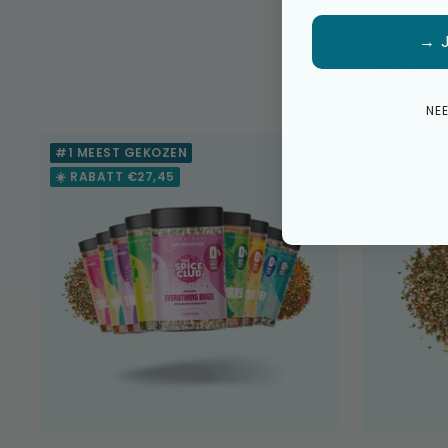
→ 
Profiteer van opl
NE
#1 MEEST GEKOZEN
☀️ RABATT
☀️ RABATT €27,45