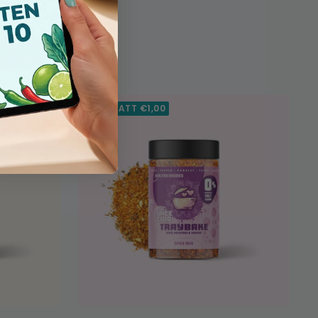
s tijdens de sale!
☀️ RABATT €1,00