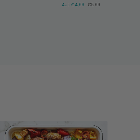
ler
Verkaufspreis
Normaler
Aus €4,99
€5,99
Preis