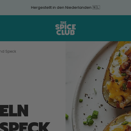
Hergestellt in den Niederlanden 🇳🇱
The
Spice
Club
und Speck
ELN
 SPECK