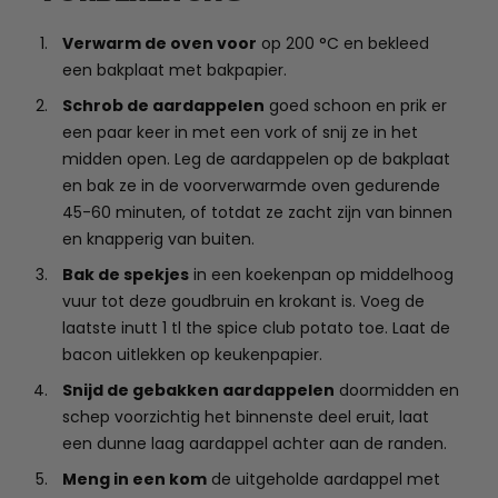
Verwarm de oven voor
op 200 °C en bekleed
een bakplaat met bakpapier.
Schrob de aardappelen
goed schoon en prik er
een paar keer in met een vork of snij ze in het
midden open. Leg de aardappelen op de bakplaat
en bak ze in de voorverwarmde oven gedurende
45-60 minuten, of totdat ze zacht zijn van binnen
en knapperig van buiten.
Bak de spekjes
in een koekenpan op middelhoog
vuur tot deze goudbruin en krokant is. Voeg de
laatste inutt 1 tl the spice club potato toe. Laat de
bacon uitlekken op keukenpapier.
Snijd de gebakken aardappelen
doormidden en
schep voorzichtig het binnenste deel eruit, laat
een dunne laag aardappel achter aan de randen.
Meng in een kom
de uitgeholde aardappel met