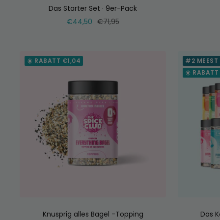
Das Starter Set · 9er-Pack
Verkaufspreis
Normaler
€44,50
€71,95
Preis
☀️ RABATT €1,04
#2 MEEST
☀️ RABATT
Knusprig alles Bagel -Topping
Das K