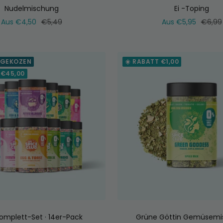
Nudelmischung
Ei -Toping
Verkaufspreis
Normaler
Verkaufspreis
Norma
Aus €4,50
€5,49
Aus €5,95
€6,99
Preis
Preis
 GEKOZEN
☀️ RABATT €1,00
 €45,00
omplett-Set · 14er-Pack
Grüne Göttin Gemüsemi