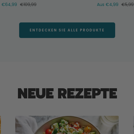
Verkaufspreis
Normaler
Verkaufspreis
Norma
€64,99
€109,99
Aus €4,99
€5,99
Preis
Preis
ENTDECKEN SIE ALLE PRODUKTE
NEUE REZEPTE