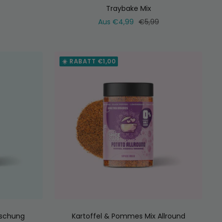
Traybake Mix
ler
Verkaufspreis
Normaler
Aus €4,99
€5,99
Preis
☀️ RABATT €1,00
schung
Kartoffel & Pommes Mix Allround