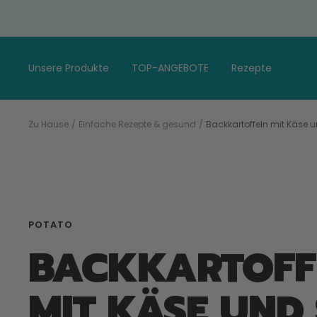
Gehen
Sie
zum
Artikel
Unsere Produkte
TOP-ANGEBOTE
Rezepte
Zu Hause
Einfache Rezepte & gesund
Backkartoffeln mit Käse 
POTATO
BACKKARTOFF
MIT KÄSE UND