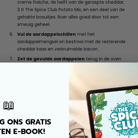
creme fraiche, de helft van de geraspte cheddar,
3 tl The Spice Club Potato Mix, en een deel van de
gehakte bosuitjes. Roer alles goed door tot een
smeuïg geheel.
Vul de aardappelschillen
met het
aardappelmengsel en bestrooi met de resterende
cheddar kaas en verkruimelde bacon.
Zet de gevulde aardappelen
terug in de oven
en bak nog eens 10-15 minuten, of totdat de kaas
gesmolten en goudbruin is.
Garneer met de resterende bosuitjes
en
serveer warm.
📖
 ONS GRATIS
EN E-BOOK!