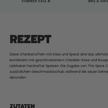
SUMMER SALE ☀️
BBQ & GRI
REZEPT
Diese Ofenkartoffeln mit Käse und Speck sind das ultimati
kombiniert mit geschmolzenem Cheddar-Käse und knusprig
Liebhaber herzhafter Speisen. Die Zugabe von The Spice Cl
zusätzlichen Geschmacksschub, während die saure Sahne 
abrunden.
ZUTATEN