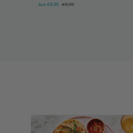
Verkaufspreis
Normaler
Aus €5,95
€6,99
Preis