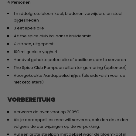
4 Personen
1 middelgrote bloemkool, bladeren verwijderd en steel
bijgesneden
3 eetlepels olie
4 tl the spice club Italiaanse kruidenmix
½ citroen, uitgeperst
100 ml griekse yoghurt
Handvol gehakte peterselie of basilicum, om te serveren
The Spice Club Pompoen pitten
ter garnering (optioneel)
Voorgekookte Aardappelschijfjes (als side-dish voor de
niet keto eters)
VORBEREITUNG
Verwarm de oven voor op 200°C.
Als je aardappeltjes mee wilt serveren, bak dan deze dan
volgens de aanwijzingen op de verpakking.
Vul een grote steelpan met deksel waar de bloemkool in