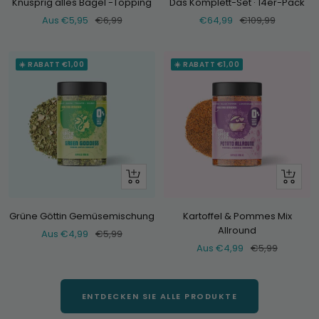
Knusprig alles Bagel -Topping
Das Komplett-Set · 14er-Pack
Verkaufspreis
Normaler
Verkaufspreis
Normaler
Aus €5,95
€6,99
€64,99
€109,99
Preis
Preis
☀️ RABATT €1,00
☀️ RABATT €1,00
Schau
Schau
dir
dir
an
an
Grüne Göttin Gemüsemischung
Kartoffel & Pommes Mix
Allround
Verkaufspreis
Normaler
Aus €4,99
€5,99
Verkaufspreis
Normaler
Aus €4,99
€5,99
Preis
Preis
ENTDECKEN SIE ALLE PRODUKTE