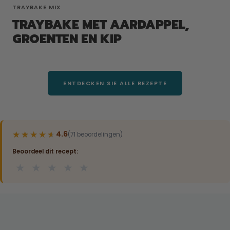
TRAYBAKE MIX
TRAYBAKE MET AARDAPPEL,
GROENTEN EN KIP
ENTDECKEN SIE ALLE REZEPTE
★★★★★
★★★★★
4.6
(71 beoordelingen)
Beoordeel dit recept:
★
★
★
★
★