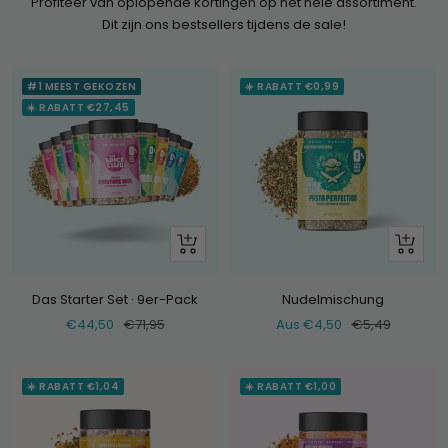
Profiteer van oplopende kortingen op het hele assortiment.
Dit zijn ons bestsellers tijdens de sale!
#1 MEEST GEKOZEN
☀️ RABATT €0,99
☀️ RABATT €27,45
+
Schau
Hinzufügen
dir
an
Das Starter Set · 9er-Pack
Nudelmischung
Verkaufspreis
Normaler
Verkaufspreis
Normaler
€44,50
€71,95
Aus €4,50
€5,49
Preis
Preis
☀️ RABATT €1,04
☀️ RABATT €1,00