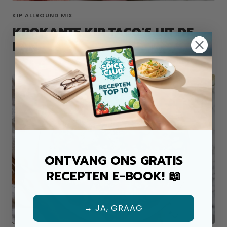
KIP ALLROUND MIX
KROKANTE KIP TACO'S UIT DE
PAN
ONTVANG ONS GRATIS
RECEPTEN E-BOOK! 📖
→ JA, GRAAG