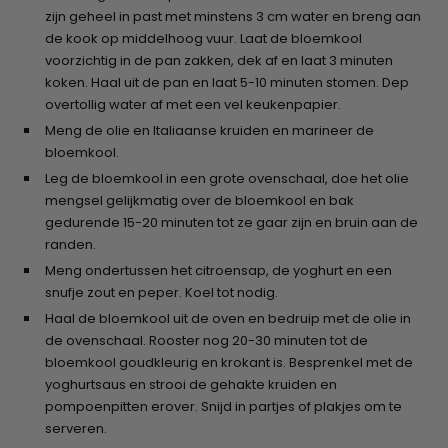
zijn geheel in past met minstens 3 cm water en breng aan
de kook op middelhoog vuur. Laat de bloemkool
voorzichtig in de pan zakken, dek af en laat 3 minuten
koken. Haal uit de pan en laat 5-10 minuten stomen. Dep
overtollig water af met een vel keukenpapier.
Meng de olie en Italiaanse kruiden en marineer de
bloemkool.
Leg de bloemkool in een grote ovenschaal, doe het olie
mengsel gelijkmatig over de bloemkool en bak
gedurende 15-20 minuten tot ze gaar zijn en bruin aan de
randen.
Meng ondertussen het citroensap, de yoghurt en een
snufje zout en peper. Koel tot nodig.
Haal de bloemkool uit de oven en bedruip met de olie in
de ovenschaal. Rooster nog 20-30 minuten tot de
bloemkool goudkleurig en krokant is. Besprenkel met de
yoghurtsaus en strooi de gehakte kruiden en
pompoenpitten erover. Snijd in partjes of plakjes om te
serveren.